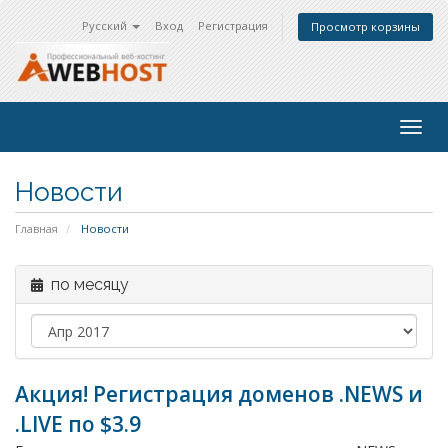
Русский
Вход
Регистрация
Просмотр корзины
Togg
navig
Новости
Главная
Новости
по месяцу
Акция! Регистрация доменов .NEWS и
.LIVE по $3.9