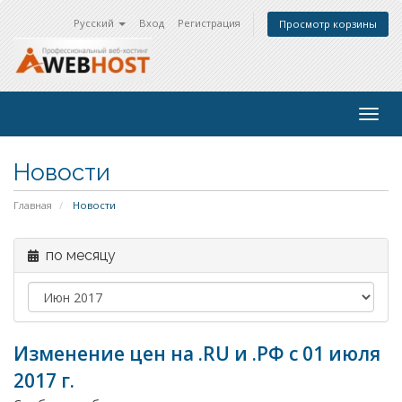
Русский
Вход
Регистрация
Просмотр корзины
Togg
navig
Новости
Главная
Новости
по месяцу
Изменение цен на .RU и .РФ с 01 июля
2017 г.