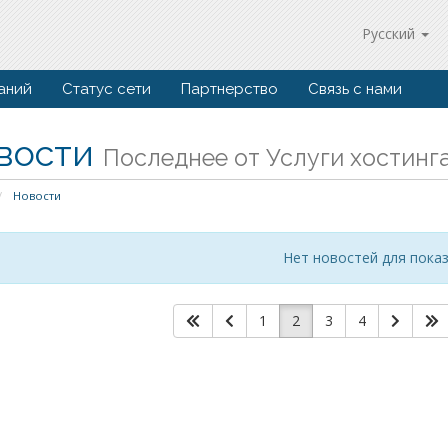
Русский
аний
Статус сети
Партнерство
Связь с нами
вости
Последнее от Услуги хостинг
Новости
Нет новостей для пока
1
2
3
4