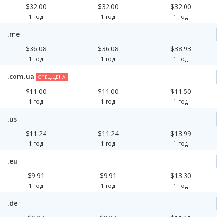
$32.00
$32.00
$32.00
1 год
1 год
1 год
.me
$36.08
$36.08
$38.93
1 год
1 год
1 год
.com.ua
СПЕЦ.ЦЕНА.
$11.00
$11.00
$11.50
1 год
1 год
1 год
.us
$11.24
$11.24
$13.99
1 год
1 год
1 год
.eu
$9.91
$9.91
$13.30
1 год
1 год
1 год
.de