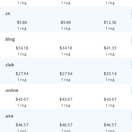
1 год
1 год
1 год
.cn
$9.86
$9.86
$12.36
1 год
1 год
1 год
.blog
$34.18
$34.18
$41.33
1 год
1 год
1 год
.club
$27.94
$27.94
$33.14
1 год
1 год
1 год
.online
$43.67
$43.67
$43.67
1 год
1 год
1 год
.site
$46.57
$46.57
$46.57
1 год
1 год
1 год