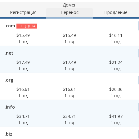
Домен
Регистрация
Перенос
Продление
.com
СПЕЦ.ЦЕНА.
$15.49
$15.49
$16.11
1 год
1 год
1 год
.net
$17.49
$17.49
$21.24
1 год
1 год
1 год
.org
$16.61
$16.61
$20.36
1 год
1 год
1 год
.info
$34.71
$34.71
$41.97
1 год
1 год
1 год
.biz