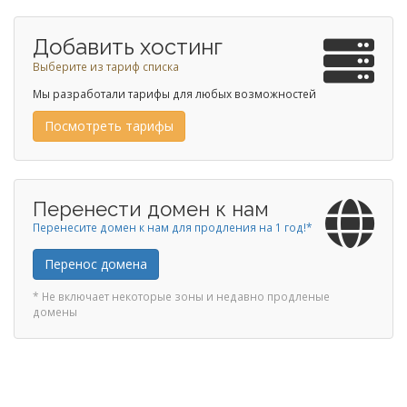
Добавить хостинг
Выберите из тариф списка
Мы разработали тарифы для любых возможностей
Посмотреть тарифы
Перенести домен к нам
Перенесите домен к нам для продления на 1 год!*
Перенос домена
* Не включает некоторые зоны и недавно продленые
домены