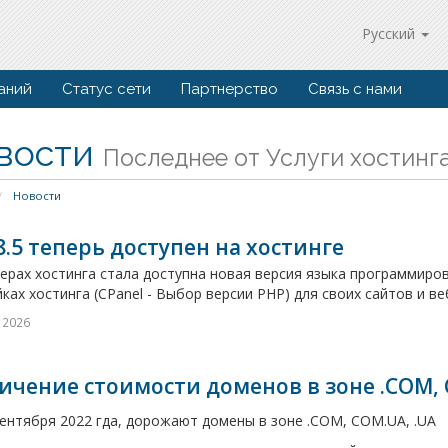
Русский
аний
Статус сети
Партнерство
Связь с нами
вости
Последнее от Услуги хостинг
Новости
8.5 теперь доступен на хостинге
ерах хостинга стала доступна новая версия языка программиров
ках хостинга (CPanel - Выбор версии PHP) для своих сайтов и ве
 2026
ичение стоимости доменов в зоне .COM, 
сентября 2022 гда, дорожают домены в зоне .COM, COM.UA, .UA