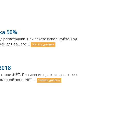
ка 50%
од регистрации. При заказе используйте Код
ен для вашего ...
Читать далее »
2018
в зоне .NET. Повышение цен коснется таких
менной зоне .NET ...
Читать далее »