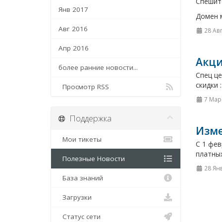
Спешит
Янв 2017
Домен м
Авг 2016
28 Ав
Апр 2016
Акци
более ранние новости...
Спец це
скидки 
Просмотр RSS
7 Мар
Поддержка
Изме
Мои тикеты
С 1 фев
платных
Полезные Новости
28 Ян
База знаний
Загрузки
Статус сети