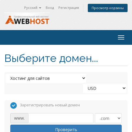
Русский
Вход
Регистрация
Просмотр корзины
Togg
navig
Выберите домен...
Зарегистрировать новый домен
www.
Проверить