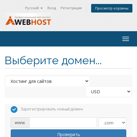
Русский
Вход
Регистрация
Просмотр корзины
Togg
navig
Выберите домен...
Зарегистрировать новый домен
www.
Проверить