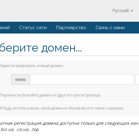
Русский
аний
Статус сети
Партнерство
Связь с нами
берите домен...
Зарегистрировать новый домен
www.
Перенести (transfer) домен от другого регистратора
Я буду использовать свой домен и обновлю его name-сервера
атная регистрация домена доступна только для следующих зон: .com,
.biz.ua, .co.ua, .top