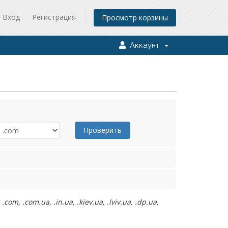
Вход
Регистрация
Просмотр корзины
Аккаунт
Проверить
 .com.ua, .in.ua, .kiev.ua, .lviv.ua, .dp.ua,