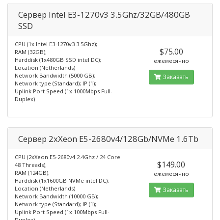
Сервер Intel E3-1270v3 3.5Ghz/32GB/480GB
SSD
CPU (1x Intel E3-1270v3 3.5Ghz);
$75.00
RAM (32GB);
Harddisk (1x480GB SSD intel DC);
ежемесячно
Location (Netherlands)
Network Bandwidth (5000 GB);
Заказать
Network type (Standard); IP (1);
Uplink Port Speed (1x 1000Mbps Full-
Duplex)
Сервер 2xXeon E5-2680v4/128Gb/NVMe 1.6Tb
CPU (2xXeon E5-2680v4 2.4Ghz / 24 Core
$149.00
48 Threads);
RAM (124GB);
ежемесячно
Harddisk (1x1600GB NVMe intel DC);
Location (Netherlands)
Заказать
Network Bandwidth (10000 GB);
Network type (Standard); IP (1);
Uplink Port Speed (1x 100Mbps Full-
Duplex)