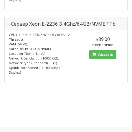
Сервер Xeon E-2236 3.4Ghz/64GB/NVME 1Tb
CPU (1x Intel E-2236 3.4Ghz 6 Cores, 12
$89.00
Threads);
RAM (64GB);
ежемесячно
Harddisk (1x1000Gb NVME);
Location (Netherlands)
Заказать
Network Bandwidth (10000 GB);
Network type (Standard); IP (1);
Uplink Port Speed (1x 1000Mbps Full-
Duplex)