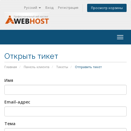
Русский
Вход
Регистрация
Просмотр корзины
Togg
navig
Открыть тикет
Главная
Панель клиента
Тикеты
Отправить тикет
Имя
Email-адрес
Тема