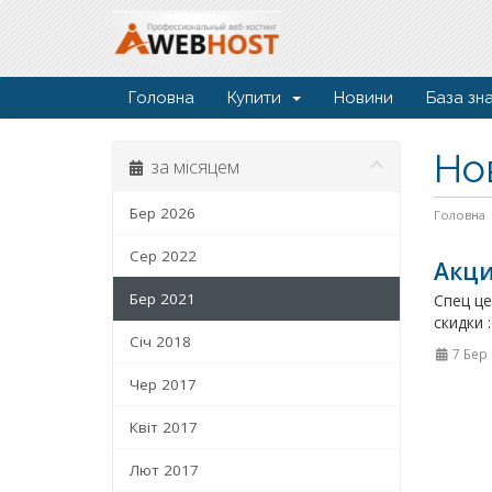
Головна
Купити
Новини
База зн
Но
за місяцем
Бер 2026
Головна
Сер 2022
Акци
Бер 2021
Спец це
скидки 
Січ 2018
7 Бер
Чер 2017
Квіт 2017
Лют 2017