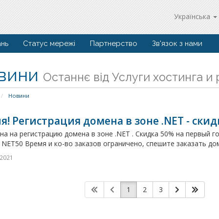
Українська
ань
Статус мережі
Партнерство
Зв'язок з нами
вини
Останнє від Услуги хостинга и
Новини
я! Регистрация домена в зоне .NET - скид
на на регистрацию домена в зоне .NET . Скидка 50% на первый г
: NET50 Время и ко-во заказов ограничено, спешите заказать дом
 2021
1
2
3