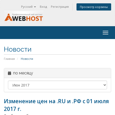
Русский
Вход
Регистрация
Просмотр корзины
Togg
navig
Новости
Главная
Новости
по месяцу
Изменение цен на .RU и .РФ с 01 июля
2017 г.