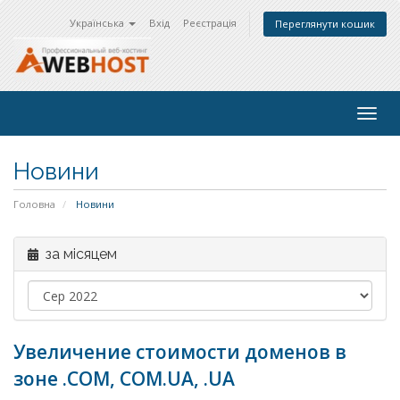
Українська
Вхід
Реєстрація
Переглянути кошик
Togg
navig
Новини
Головна
Новини
за місяцем
Увеличение стоимости доменов в
зоне .COM, COM.UA, .UA