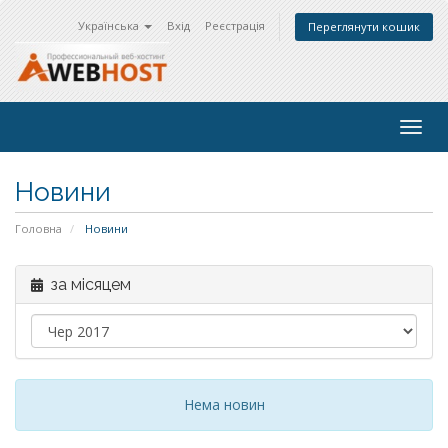
Українська
Вхід
Реєстрація
Переглянути кошик
Togg
navig
Новини
Головна
Новини
за місяцем
Нема новин