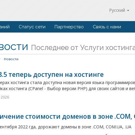
Русский
аний
Статус сети
Партнерство
Связь с нами
вости
Последнее от Услуги хостинг
Новости
8.5 теперь доступен на хостинге
ерах хостинга стала доступна новая версия языка программиров
ках хостинга (CPanel - Выбор версии PHP) для своих сайтов и ве
 2026
ичение стоимости доменов в зоне .COM, 
сентября 2022 гда, дорожают домены в зоне .COM, COM.UA, .UA