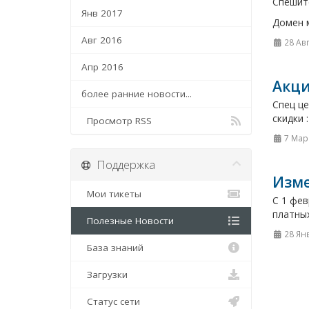
Спешит
Янв 2017
Домен м
Авг 2016
28 Ав
Апр 2016
Акци
более ранние новости...
Спец це
скидки 
Просмотр RSS
7 Мар
Поддержка
Изме
Мои тикеты
С 1 фев
платных
Полезные Новости
28 Ян
База знаний
Загрузки
Статус сети