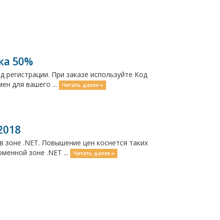
ка 50%
од регистрации. При заказе используйте Код
ен для вашего ...
Читать далее »
2018
в зоне .NET. Повышение цен коснется таких
менной зоне .NET ...
Читать далее »