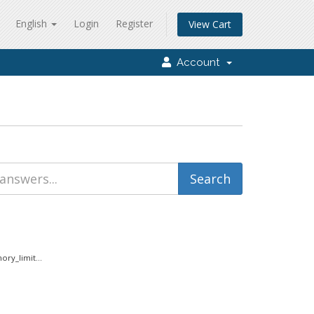
English
Login
Register
View Cart
Account
ry_limit...