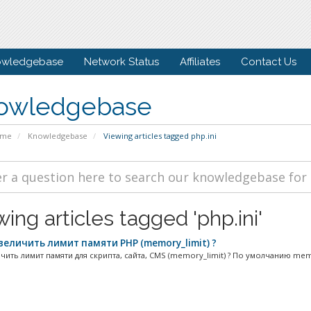
owledgebase
Network Status
Affiliates
Contact Us
owledgebase
ome
Knowledgebase
Viewing articles tagged php.ini
ing articles tagged 'php.ini'
величить лимит памяти PHP (memory_limit) ?
чить лимит памяти для скрипта, сайта, CMS (memory_limit) ? По умолчанию memo