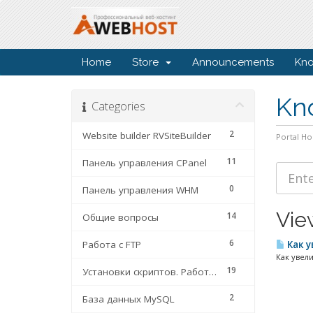
Home
Store
Announcements
Kn
Kn
Categories
2
Website builder RVSiteBuilder
Portal H
11
Панель управления CPanel
0
Панель управления WHM
View
14
Общие вопросы
6
Работа с FTP
Как у
Как увели
19
Установки скриптов. Работа с сайтами
2
База данных MySQL