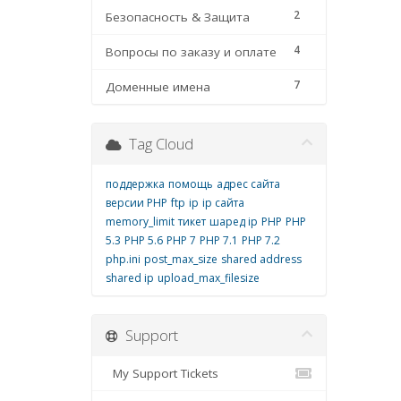
2
Безопасность & Защита
4
Вопросы по заказу и оплате
7
Доменные имена
Tag Cloud
поддержка
помощь
адрес сайта
версии PHP
ftp
ip
ip сайта
memory_limit
тикет
шаред ip
PHP
PHP
5.3
PHP 5.6
PHP 7
PHP 7.1
PHP 7.2
php.ini
post_max_size
shared address
shared ip
upload_max_filesize
Support
My Support Tickets