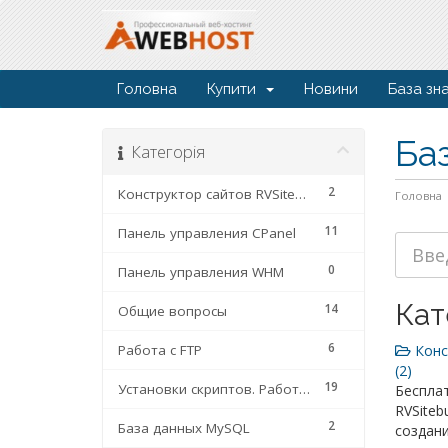
Головна
Купити
Новини
База зн
Ба
Категорія
2
Конструктор сайтов RVSiteBuilder
Головна
11
Панель управления CPanel
0
Панель управления WHM
Кат
14
Общие вопросы
6
Работа с FTP
Конст
(2)
19
Установки скриптов. Работа с сайтами
Беспла
RVSiteb
2
База данных MySQL
создан