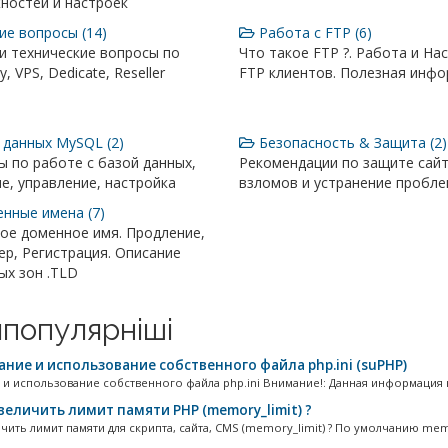
ностей и настроек
е вопросы (14)
Работа с FTP (6)
и технические вопросы по
Что такое FTP ?. Работа и На
, VPS, Dedicate, Reseller
FTP клиентов. Полезная инфо
 данных MySQL (2)
Безопасность & Защита (2)
 по работе с базой данных,
Рекомендации по защите сай
е, управление, настройка
взломов и устранение пробле
нные имена (7)
ое доменное имя. Продление,
р, Регистрация. Описание
ых зон .TLD
популярніші
ние и использование собственного файла php.ini (suPHP)
 и использование собственного файла php.ini Внимание!: Данная информация не
величить лимит памяти PHP (memory_limit) ?
чить лимит памяти для скрипта, сайта, CMS (memory_limit) ? По умолчанию memo