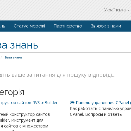
Українська
ань
Статус мережі
Партнерство
Зв'язок з нами
за знань
База знань
егорія
руктор сайтов RVSiteBuilder
Панель управления CPanel (
Как работать с панелью упра
тный конструктор сайтов
CPanel. Вопросы и ответы
uilder. Инструмент для
ия сайтов с множеством