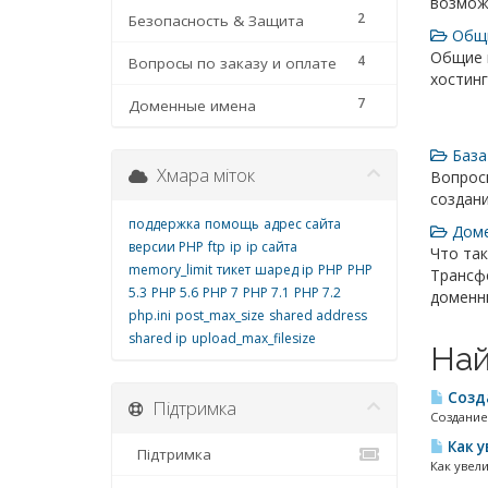
возмож
2
Безопасность & Защита
Общи
Общие 
4
Вопросы по заказу и оплате
хостингу
7
Доменные имена
База
Хмара міток
Вопросы
создани
поддержка
помощь
адрес сайта
Доме
версии PHP
ftp
ip
ip сайта
Что так
memory_limit
тикет
шаред ip
PHP
PHP
Трансфе
5.3
PHP 5.6
PHP 7
PHP 7.1
PHP 7.2
доменн
php.ini
post_max_size
shared address
shared ip
upload_max_filesize
Най
Созда
Підтримка
Создание
Как у
Підтримка
Как увели