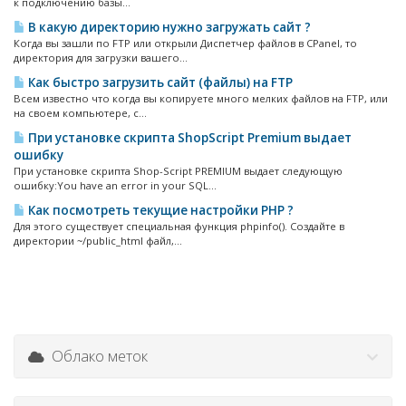
к подключению базы...
В какую директорию нужно загружать сайт ?
Когда вы зашли по FTP или открыли Диспетчер файлов в CPanel, то
директория для загрузки вашего...
Как быстро загрузить сайт (файлы) на FTP
Всем известно что когда вы копируете много мелких файлов на FTP, или
на своем компьютере, с...
При установке скрипта ShopScript Premium выдает
ошибку
При установке скрипта Shop-Script PREMIUM выдает следующую
ошибку:You have an error in your SQL...
Как посмотреть текущие настройки PHP ?
Для этого существует специальная функция phpinfo(). Создайте в
директории ~/public_html файл,...
Облако меток