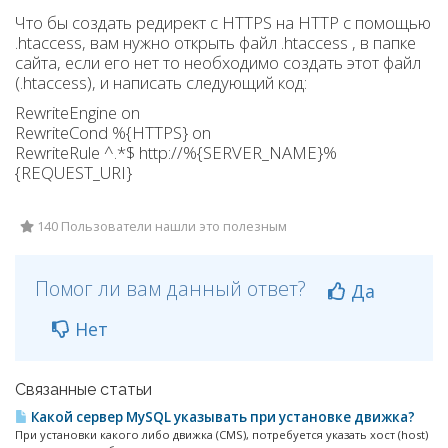
Что бы создать редирект с HTTPS на HTTP с помощью
.htaccess, вам нужно открыть файл .htaccess , в папке
сайта, если его нет то необходимо создать этот файл
(.htaccess), и написать следующий код:
RewriteEngine on
RewriteCond %{HTTPS} on
RewriteRule ^.*$ http://%{SERVER_NAME}%
{REQUEST_URI}
140 Пользователи нашли это полезным
Помог ли вам данный ответ?
Да
Нет
Связанные статьи
Какой сервер MySQL указывать при установке движка?
При установки какого либо движка (CMS), потребуется указать хост (host)