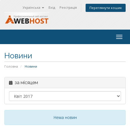
Українська
Вхід
Реєстрація
Переглянути кошик
Togg
navig
Новини
Головна
Новини
за місяцем
Нема новин