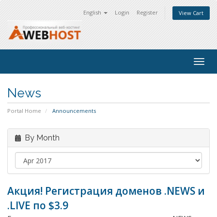
English
Login
Register
View Cart
Togg
navig
News
Portal Home
Announcements
By Month
Акция! Регистрация доменов .NEWS и
.LIVE по $3.9