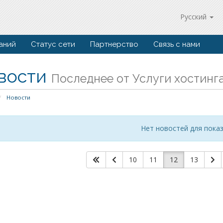
Русский
аний
Статус сети
Партнерство
Связь с нами
вости
Последнее от Услуги хостинг
Новости
Нет новостей для пока
10
11
12
13